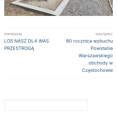
Nawigacja
POPRZEDNI
NASTĘPNY
wpisu
Poprzedni
Następny
LOS NASZ DLA WAS
80 rocznica wybuchu
wpis:
wpis:
PRZESTROGĄ
Powstania
Warszawskiego
obchody w
Częstochowie
Niewidzialna