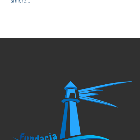
śmierć…”